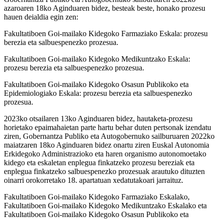
azaroaren 18ko Aginduaren bidez, besteak beste, honako prozesu
hauen deialdia egin zen:
Fakultatiboen Goi-mailako Kidegoko Farmaziako Eskala: prozesu
berezia eta salbuespenezko prozesua.
Fakultatiboen Goi-mailako Kidegoko Medikuntzako Eskala:
prozesu berezia eta salbuespenezko prozesua.
Fakultatiboen Goi-mailako Kidegoko Osasun Publikoko eta
Epidemiologiako Eskala: prozesu berezia eta salbuespenezko
prozesua.
2023ko otsailaren 13ko Aginduaren bidez, hautaketa-prozesu
horietako epaimahaietan parte hartu behar duten pertsonak izendatu
ziren, Gobernantza Publiko eta Autogobernuko sailburuaren 2022ko
maiatzaren 18ko Aginduaren bidez onartu ziren Euskal Autonomia
Erkidegoko Administrazioko eta haren organismo autonomoetako
kidego eta eskaletan enplegua finkatzeko prozesu bereziak eta
enplegua finkatzeko salbuespenezko prozesuak arautuko dituzten
oinarri orokorretako 18. apartatuan xedatutakoari jarraituz.
Fakultatiboen Goi-mailako Kidegoko Farmaziako Eskalako,
Fakultatiboen Goi-mailako Kidegoko Medikuntzako Eskalako eta
Fakultatiboen Goi-mailako Kidegoko Osasun Publikoko eta