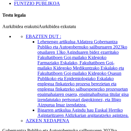
FUNTZIO PUBLIKOA
Testu legala
Aurkibidea erakutsi
Aurkibidea ezkutatu
EBAZTEN DUT
:
Lehenengo artikulua
Aldatzea Gobernantza
Publiko eta Autogobernuko sailburuaren 2023ko
otsailaren 13ko Aginduaren bidez ezarritako
Fakultatiboen Goi-mailako Kidegoko
Farmaziako Eskalako, Fakultatiboen Goi-
mailako Kidegoko Medikuntzako Eskalako eta
Fakultatiboen Goi-mailako Kidegoko Osasun
Publikoko eta Epidemiologiako Eskalako
enplegua finkatzeko prozesu berezietan eta
enplegua finkatzeko salbuespenezko prozesuetan
epaimahaiaren osaera, epaimahaiburua titular gisa
izendatutako pertsonari dagokionez, eta Iñigo
Aizpurua Imaz izendatzea.
Bigarren artikulua
Agindu hau Euskal Herriko
Agintaritzaren Aldizkarian argitaratzeko agintzea.
AZKEN XEDAPENA
Gobernantza Publiko eta Autogobernuko sailburuaren 2022ko