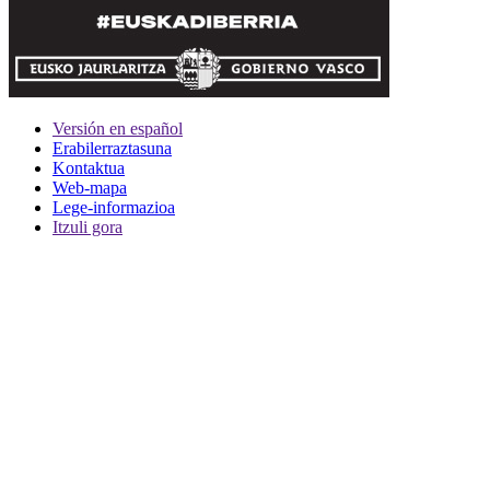
Versión en español
Erabilerraztasuna
Kontaktua
Web-mapa
Lege-informazioa
Itzuli gora