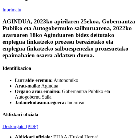
Inprimatu
AGINDUA, 2023ko apirilaren 25ekoa, Gobernantza
Publiko eta Autogobernuko sailburuarena, 2022ko
azaroaren 18ko Aginduaren bidez deitutako
enplegua finkatzeko prozesu berezietako eta
enplegua finkatzeko salbuespenezko prozesuetako
epaimahaien osaera aldatzen duena.
Identifikazioa
Lurralde-eremua:
Autonomiko
Arau-maila:
Agindua
Organo arau-emailea:
Gobernantza Publiko eta
Autogobernu Saila
Jadanekotasuna-egoera:
Indarrean
Aldizkari ofiziala
Deskargatu
(PDF)
Aldizkari ofiziala:
EHAA (Euskal Herria)