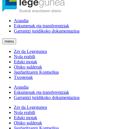
Araudia
Eskumenak eta transferentziak
Garrantzi juridikoko dokumentazioa
menu
Zer da Legegunea
Nola erabili
Eduki motak
Ohiko galderak
Jaurlaritzaren Kontseilua
Txostenak
Araudia
Eskumenak eta transferentziak
Garrantzi juridikoko dokumentazioa
Zer da Legegunea
Nola erabili
Eduki motak
Ohiko galderak
Jaurlaritzaren Kontseilua