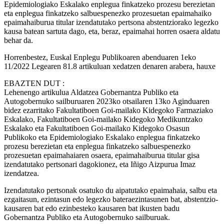
Epidemiologiako Eskalako enplegua finkatzeko prozesu berezietan
eta enplegua finkatzeko salbuespenezko prozesuetan epaimahaiko
epaimahaiburua titular izendatutako pertsona abstentziorako legezko
kausa batean sartuta dago, eta, beraz, epaimahai horren osaera aldatu
behar da.
Horrenbestez, Euskal Enplegu Publikoaren abenduaren 1eko
11/2022 Legearen 81.8 artikuluan xedatzen denaren arabera, hauxe
EBAZTEN DUT
:
Lehenengo artikulua
Aldatzea Gobernantza Publiko eta
Autogobernuko sailburuaren 2023ko otsailaren 13ko Aginduaren
bidez ezarritako Fakultatiboen Goi-mailako Kidegoko Farmaziako
Eskalako, Fakultatiboen Goi-mailako Kidegoko Medikuntzako
Eskalako eta Fakultatiboen Goi-mailako Kidegoko Osasun
Publikoko eta Epidemiologiako Eskalako enplegua finkatzeko
prozesu berezietan eta enplegua finkatzeko salbuespenezko
prozesuetan epaimahaiaren osaera, epaimahaiburua titular gisa
izendatutako pertsonari dagokionez, eta Iñigo Aizpurua Imaz
izendatzea.
Izendatutako pertsonak osatuko du aipatutako epaimahaia, salbu eta
ezgaitasun, ezintasun edo legezko bateraezintasunen bat, abstentzio-
kausaren bat edo ezinbesteko kausaren bat ikusten badu
Gobernantza Publiko eta Autogobernuko sailburuak.