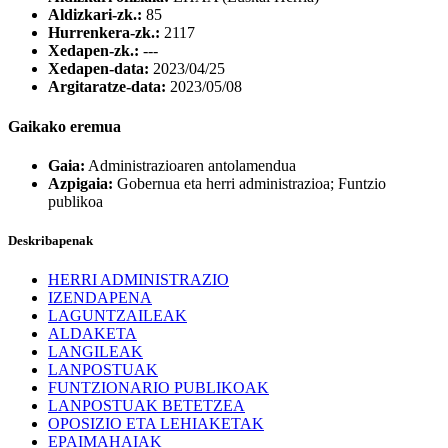
Aldizkari-zk.:
85
Hurrenkera-zk.:
2117
Xedapen-zk.:
---
Xedapen-data:
2023/04/25
Argitaratze-data:
2023/05/08
Gaikako eremua
Gaia:
Administrazioaren antolamendua
Azpigaia:
Gobernua eta herri administrazioa; Funtzio
publikoa
Deskribapenak
HERRI ADMINISTRAZIO
IZENDAPENA
LAGUNTZAILEAK
ALDAKETA
LANGILEAK
LANPOSTUAK
FUNTZIONARIO PUBLIKOAK
LANPOSTUAK BETETZEA
OPOSIZIO ETA LEHIAKETAK
EPAIMAHAIAK