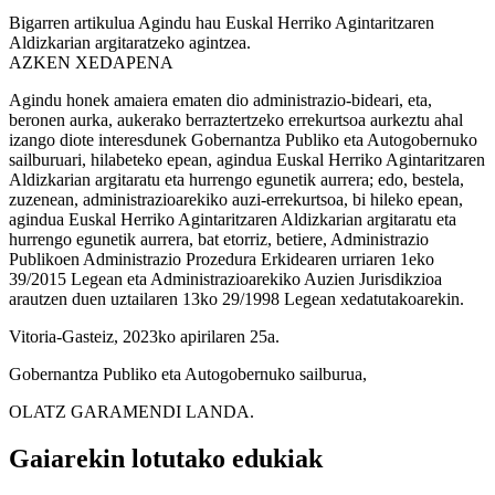
Bigarren artikulua
Agindu hau Euskal Herriko Agintaritzaren
Aldizkarian argitaratzeko agintzea.
AZKEN XEDAPENA
Agindu honek amaiera ematen dio administrazio-bideari, eta,
beronen aurka, aukerako berraztertzeko errekurtsoa aurkeztu ahal
izango diote interesdunek Gobernantza Publiko eta Autogobernuko
sailburuari, hilabeteko epean, agindua Euskal Herriko Agintaritzaren
Aldizkarian argitaratu eta hurrengo egunetik aurrera; edo, bestela,
zuzenean, administrazioarekiko auzi-errekurtsoa, bi hileko epean,
agindua Euskal Herriko Agintaritzaren Aldizkarian argitaratu eta
hurrengo egunetik aurrera, bat etorriz, betiere, Administrazio
Publikoen Administrazio Prozedura Erkidearen urriaren 1eko
39/2015 Legean eta Administrazioarekiko Auzien Jurisdikzioa
arautzen duen uztailaren 13ko 29/1998 Legean xedatutakoarekin.
Vitoria-Gasteiz, 2023ko apirilaren 25a.
Gobernantza Publiko eta Autogobernuko sailburua,
OLATZ GARAMENDI LANDA.
Gaiarekin lotutako edukiak