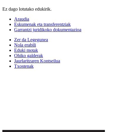
Ez dago lotutako edukirik.
Araudia
Eskumenak eta transferentziak
Garrantzi juridikoko dokumentazioa
Zer da Legegunea
Nola erabili
Eduki motak
Ohiko galderak
Jaurlaritzaren Kontseilua
Txostenak