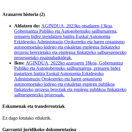
Arauaren historia (2)
Aldatzen du:
AGINDUA, 2023ko otsailaren 13koa,
Gobernantza Publiko eta Autogobernuko sailburuarena,
zeinaren bidez izendatzen baitira Euskal Autonomia
Erkidegoko Administrazio Orokorreko eta haren organismo
autonomoetako kidego eta eskaletan enplegua finkatzeko
prozesu berezietako eta enplegua finkatzeko salbuespenezko
prozesuetako epaimahaikideak.
Ikus:
AGINDUA, 2022ko azaroaren 18koa, Gobernantza
Publiko eta Autogobernuko sailburuarena, zeinaren bidez
iragartzen baitira Euskal Autonomia Erkidegoko
Administrazio Orokorreko eta haren organismo
autonomoetako kidego eta eskaletan enplegu publikoa
finkatzeko prozesu bereziak eta enplegu publikoa finkatzeko
salbuespenezko prozesuak.
Eskumenak eta transferentziak
Ez dago lotutako edukirik.
Garrantzi juridikoko dokumentazioa