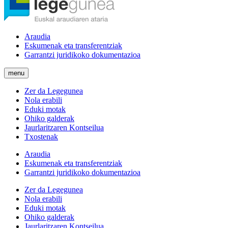
Araudia
Eskumenak eta transferentziak
Garrantzi juridikoko dokumentazioa
menu
Zer da Legegunea
Nola erabili
Eduki motak
Ohiko galderak
Jaurlaritzaren Kontseilua
Txostenak
Araudia
Eskumenak eta transferentziak
Garrantzi juridikoko dokumentazioa
Zer da Legegunea
Nola erabili
Eduki motak
Ohiko galderak
Jaurlaritzaren Kontseilua