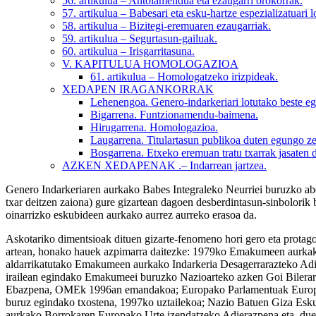
56. artikulua
– Antolamendua eta ezaugarri orokorrak.
57. artikulua
– Babesari eta esku-hartze espezializatuari 
58. artikulua
– Bizitegi-eremuaren ezaugarriak.
59. artikulua
– Segurtasun-gailuak.
60. artikulua
– Irisgarritasuna.
V. KAPITULUA
HOMOLOGAZIOA
61. artikulua
– Homologatzeko irizpideak.
XEDAPEN IRAGANKORRAK
Lehenengoa.
Genero-indarkeriari lotutako beste e
Bigarrena.
Funtzionamendu-baimena.
Hirugarrena.
Homologazioa.
Laugarrena.
Titulartasun publikoa duten egungo ze
Bosgarrena.
Etxeko eremuan tratu txarrak jasaten 
AZKEN XEDAPENAK
.– Indarrean jartzea.
Genero Indarkeriaren aurkako Babes Integraleko Neurriei buruzko abe
txar deitzen zaiona) gure gizartean dagoen desberdintasun-sinbolorik 
oinarrizko eskubideen aurkako aurrez aurreko erasoa da.
Askotariko dimentsioak dituen gizarte-fenomeno hori gero eta protagon
artean, honako hauek azpimarra daitezke: 1979ko Emakumeen aurkak
aldarrikatutako Emakumeen aurkako Indarkeria Desagerrarazteko A
irailean egindako Emakumeei buruzko Nazioarteko azken Goi Bilera
Ebazpena, OMEk 1996an emandakoa; Europako Parlamentuak Europar B
buruz egindako txostena, 1997ko uztailekoa; Nazio Batuen Giza Es
aurkako Borrokaren Europako Urte izendatzeko Adierazpena eta, duel