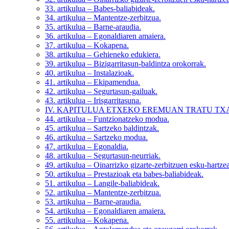
33. artikulua
– Babes-baliabideak.
34. artikulua
– Mantentze-zerbitzua.
35. artikulua
– Barne-araudia.
36. artikulua
– Egonaldiaren amaiera.
37. artikulua
– Kokapena.
38. artikulua
– Gehieneko edukiera.
39. artikulua
– Bizigarritasun-baldintza orokorrak.
40. artikulua
– Instalazioak.
41. artikulua
– Ekipamendua.
42. artikulua
– Segurtasun-gailuak.
43. artikulua
– Irisgarritasuna.
IV. KAPITULUA
ETXEKO EREMUAN TRATU TX
44. artikulua
– Funtzionatzeko modua.
45. artikulua
– Sartzeko baldintzak.
46. artikulua
– Sartzeko modua.
47. artikulua
– Egonaldia.
48. artikulua
– Segurtasun-neurriak.
49. artikulua
– Oinarrizko gizarte-zerbitzuen esku-hartzea
50. artikulua
– Prestazioak eta babes-baliabideak.
51. artikulua
– Langile-baliabideak.
52. artikulua
– Mantentze-zerbitzua.
53. artikulua
– Barne-araudia.
54. artikulua
– Egonaldiaren amaiera.
55. artikulua
– Kokapena.