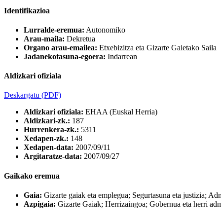
Identifikazioa
Lurralde-eremua:
Autonomiko
Arau-maila:
Dekretua
Organo arau-emailea:
Etxebizitza eta Gizarte Gaietako Saila
Jadanekotasuna-egoera:
Indarrean
Aldizkari ofiziala
Deskargatu
(PDF)
Aldizkari ofiziala:
EHAA (Euskal Herria)
Aldizkari-zk.:
187
Hurrenkera-zk.:
5311
Xedapen-zk.:
148
Xedapen-data:
2007/09/11
Argitaratze-data:
2007/09/27
Gaikako eremua
Gaia:
Gizarte gaiak eta emplegua; Segurtasuna eta justizia; A
Azpigaia:
Gizarte Gaiak; Herrizaingoa; Gobernua eta herri adm