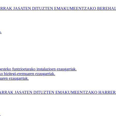
RRAK JASATEN DITUZTEN EMAKUMEENTZAKO BEREHAL
.
besteko funtzioetarako instalazioen ezaugarriak.
ko bizitegi-eremuaren ezaugarriak.
aren ezaugarriak.
ARRAK JASATEN DITUZTEN EMAKUMEENTZAKO HARRERA
.