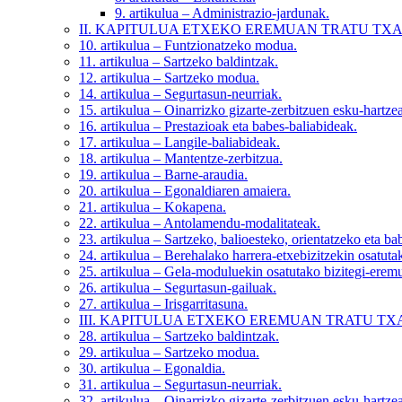
9. artikulua
– Administrazio-jardunak.
II. KAPITULUA
ETXEKO EREMUAN TRATU TXA
10. artikulua
– Funtzionatzeko modua.
11. artikulua
– Sartzeko baldintzak.
12. artikulua
– Sartzeko modua.
14. artikulua
– Segurtasun-neurriak.
15. artikulua
– Oinarrizko gizarte-zerbitzuen esku-hartzea
16. artikulua
– Prestazioak eta babes-baliabideak.
17. artikulua
– Langile-baliabideak.
18. artikulua
– Mantentze-zerbitzua.
19. artikulua
– Barne-araudia.
20. artikulua
– Egonaldiaren amaiera.
21. artikulua
– Kokapena.
22. artikulua
– Antolamendu-modalitateak.
23. artikulua
– Sartzeko, balioesteko, orientatzeko eta ba
24. artikulua
– Berehalako harrera-etxebizitzekin osatuta
25. artikulua
– Gela-moduluekin osatutako bizitegi-eremu
26. artikulua
– Segurtasun-gailuak.
27. artikulua
– Irisgarritasuna.
III. KAPITULUA
ETXEKO EREMUAN TRATU TX
28. artikulua
– Sartzeko baldintzak.
29. artikulua
– Sartzeko modua.
30. artikulua
– Egonaldia.
31. artikulua
– Segurtasun-neurriak.
32. artikulua
– Oinarrizko gizarte-zerbitzuen esku-hartzea