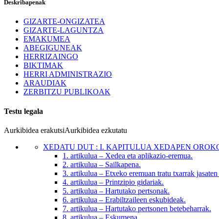
Deskribapenak
GIZARTE-ONGIZATEA
GIZARTE-LAGUNTZA
EMAKUMEA
ABEGIGUNEAK
HERRIZAINGO
BIKTIMAK
HERRI ADMINISTRAZIO
ARAUDIAK
ZERBITZU PUBLIKOAK
Testu legala
Aurkibidea erakutsi
Aurkibidea ezkutatu
XEDATU DUT
:
I. KAPITULUA XEDAPEN ORO
1. artikulua
– Xedea eta aplikazio-eremua.
2. artikulua
– Sailkapena.
3. artikulua
– Etxeko eremuan tratu txarrak jasate
4. artikulua
– Printzipio gidariak.
5. artikulua
– Hartutako pertsonak.
6. artikulua
– Erabiltzaileen eskubideak.
7. artikulua
– Hartutako pertsonen betebeharrak.
8. artikulua
– Eskumena.