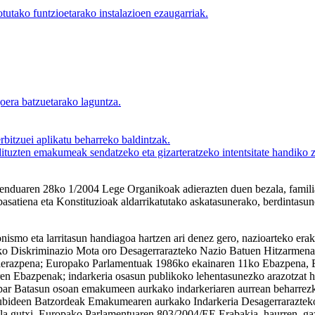
lotutako funtzioetarako instalazioen ezaugarriak.
goera batzuetarako laguntza.
rbitzuei aplikatu beharreko baldintzak.
dituzten emakumeak sendatzeko eta gizarteratzeko intentsitate handiko z
nduaren 28ko 1/2004 Lege Organikoak adierazten duen bezala, familia-
basatiena eta Konstituzioak aldarrikatutako askatasunerako, berdintasun
ismo eta larritasun handiagoa hartzen ari denez gero, nazioarteko erak
o Diskriminazio Mota oro Desagerrarazteko Nazio Batuen Hitzarmena
dierazpena; Europako Parlamentuak 1986ko ekainaren 11ko Ebazpena,
ren Ebazpenak; indarkeria osasun publikoko lehentasunezko arazotz
atasun osoan emakumeen aurkako indarkeriaren aurrean beharrezkoa d
kubideen Batzordeak Emakumearen aurkako Indarkeria Desagerraraztek
a gutxi, Europako Parlamentuaren 803/2004/EE Erabakia, haurren, gazt