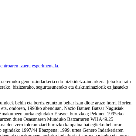
entroaren izaera esperimentala.
eremuko genero-indarkeria edo bizikidetza-indarkeria (etxeko tratu
erako, bizitzarako, segurtasunerako eta diskriminaziorik ez jasateko
undeek behin eta berriz erantzun behar izan diote arazo horri. Horien
 eta, ondoren, 1993ko abenduan, Nazio Batuen Batzar Nagusiak
 Emakumeen aurka egindako Erasoei buruzkoa; Pekinen 1995eko
at hartzen duen Osasunaren Munduko Batzarraren WHA49.25
en zero tolerantziari buruzko kanpaina bat egiteko beharrari
o egindako 1997/44 Ebazpena; 1999. urtea Genero Indarkeriaren
een eta emakumeen aurkako indarkeriari aurrea hartzeko eta aurre