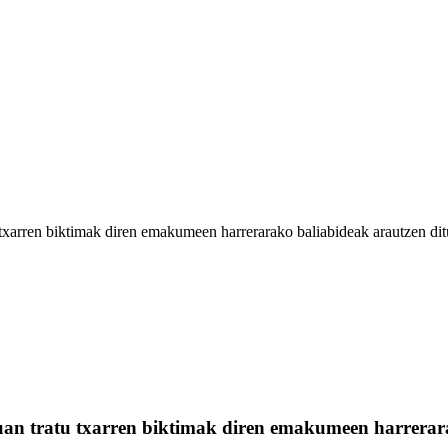
rren biktimak diren emakumeen harrerarako baliabideak arautzen ditue
n tratu txarren biktimak diren emakumeen harrerara