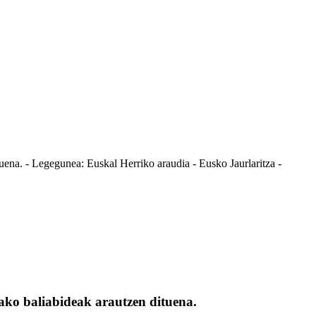
na. - Legegunea: Euskal Herriko araudia - Eusko Jaurlaritza -
ko baliabideak arautzen dituena.