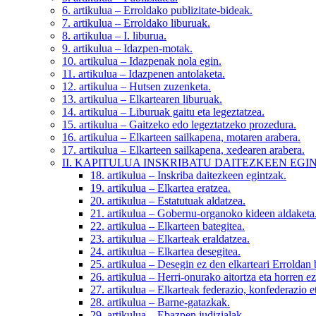
6. artikulua
– Erroldako publizitate-bideak.
7. artikulua
– Erroldako liburuak.
8. artikulua
– I. liburua.
9. artikulua
– Idazpen-motak.
10. artikulua
– Idazpenak nola egin.
11. artikulua
– Idazpenen antolaketa.
12. artikulua
– Hutsen zuzenketa.
13. artikulua
– Elkartearen liburuak.
14. artikulua
– Liburuak gaitu eta legeztatzea.
15. artikulua
– Gaitzeko edo legeztatzeko prozedura.
16. artikulua
– Elkarteen sailkapena, motaren arabera.
17. artikulua
– Elkarteen sailkapena, xedearen arabera.
II. KAPITULUA
INSKRIBATU DAITEZKEEN EGI
18. artikulua
– Inskriba daitezkeen egintzak.
19. artikulua
– Elkartea eratzea.
20. artikulua
– Estatutuak aldatzea.
21. artikulua
– Gobernu-organoko kideen aldaketa
22. artikulua
– Elkarteen bategitea.
23. artikulua
– Elkarteak eraldatzea.
24. artikulua
– Elkartea desegitea.
25. artikulua
– Desegin ez den elkarteari Erroldan 
26. artikulua
– Herri-onurako aitortza eta horren e
27. artikulua
– Elkarteak federazio, konfederazio et
28. artikulua
– Barne-gatazkak.
29. artikulua
– Ebazpen judizialak.