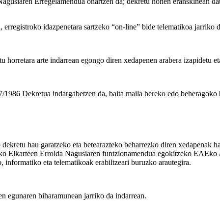
agusiaren Erregelamendua onartzen da; dekretu honen eranskinean dat
erregistroko idazpenetara sartzeko “on-line” bide telematikoa jarriko 
 horretara arte indarrean egongo diren xedapenen arabera izapidetu eta
/1986 Dekretua indargabetzen da, baita maila bereko edo beheragoko b
o dekretu hau garatzeko eta betearazteko beharrezko diren xedapenak ha
o Elkarteen Errolda Nagusiaren funtzionamendua egokitzeko EAEko Adm
 informatiko eta telematikoak erabiltzeari buruzko arautegira.
den egunaren biharamunean jarriko da indarrean.