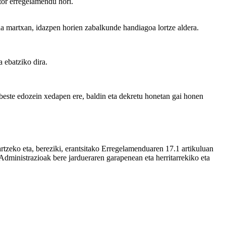
or erregelamendu hori.
da martxan, idazpen horien zabalkunde handiagoa lortze aldera.
 ebatziko dira.
este edozein xedapen ere, baldin eta dekretu honetan gai honen
rtzeko eta, bereziki, erantsitako Erregelamenduaren 17.1 artikuluan
inistrazioak bere jardueraren garapenean eta herritarrekiko eta