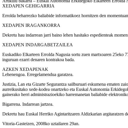
Artikulu bakarra
– Euskal Autonomia Erkidegoko Elkarteen Errolda N
XEDAPEN
GEHIGARRIA
Errolda beharrezko baliabide informatikoez hornitzen den momentuan, 
XEDAPEN
IRAGANKORRA
Dekretu hau indarrean jarri baino lehen hasitako espedienteak momentu
XEDAPEN
INDARGABETZAILEA
Euskadiko Elkarteen Errolda Nagusia sortu zuen martxoaren 25eko 77
inguruan ezarri denaren kontrakoa bada.
AZKEN XEDAPENAK
Lehenengoa.
Erregelamendua garatzea.
Justizia, Lan eta Gizarte Segurantza sailburuari eskumena ematen zai
aurreikusitako xede-kodea onartzeko eta Euskal Autonomia Erkidegok
gainerako herri administrazioekiko harremanetan baliabide elektroniko,
Bigarrena.
Indarrean jartzea.
Dekretu hau Euskal Herriko Agintaritzaren Aldizkarian argitaratzen 
Vitoria-Gasteizen, 2008ko uztailaren 29an.