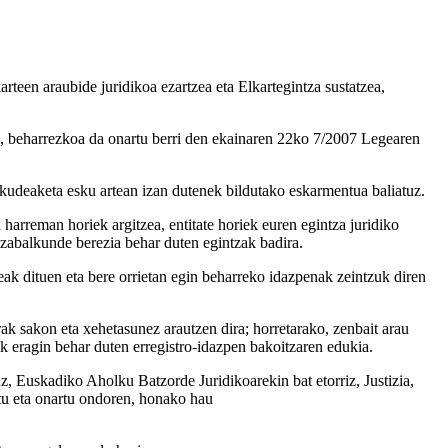
en araubide juridikoa ezartzea eta Elkartegintza sustatzea,
, beharrezkoa da onartu berri den ekainaren 22ko 7/2007 Legearen
 kudeaketa esku artean izan dutenek bildutako eskarmentua baliatuz.
arreman horiek argitzea, entitate horiek euren egintza juridiko
 zabalkunde berezia behar duten egintzak badira.
eak dituen eta bere orrietan egin beharreko idazpenak zeintzuk diren
ak sakon eta xehetasunez arautzen dira; horretarako, zenbait arau
k eragin behar duten erregistro-idazpen bakoitzaren edukia.
Euskadiko Aholku Batzorde Juridikoarekin bat etorriz, Justizia,
tu eta onartu ondoren, honako hau