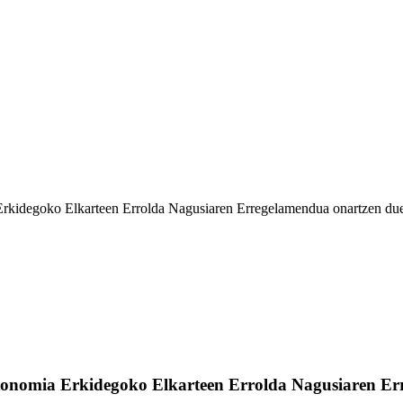
degoko Elkarteen Errolda Nagusiaren Erregelamendua onartzen duena.
onomia Erkidegoko Elkarteen Errolda Nagusiaren Er