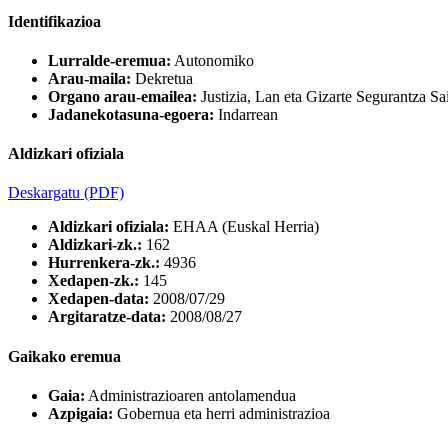
Identifikazioa
Lurralde-eremua:
Autonomiko
Arau-maila:
Dekretua
Organo arau-emailea:
Justizia, Lan eta Gizarte Segurantza Sa
Jadanekotasuna-egoera:
Indarrean
Aldizkari ofiziala
Deskargatu
(PDF)
Aldizkari ofiziala:
EHAA (Euskal Herria)
Aldizkari-zk.:
162
Hurrenkera-zk.:
4936
Xedapen-zk.:
145
Xedapen-data:
2008/07/29
Argitaratze-data:
2008/08/27
Gaikako eremua
Gaia:
Administrazioaren antolamendua
Azpigaia:
Gobernua eta herri administrazioa