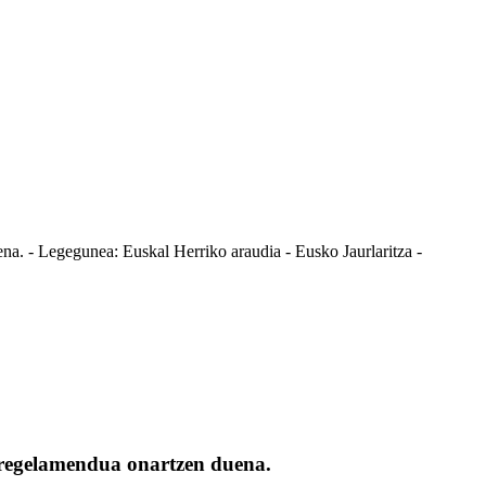
 - Legegunea: Euskal Herriko araudia - Eusko Jaurlaritza -
regelamendua onartzen duena.