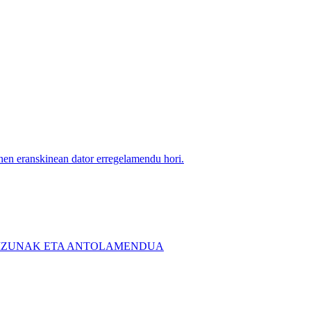
en eranskinean dator erregelamendu hori.
KIZUNAK ETA ANTOLAMENDUA