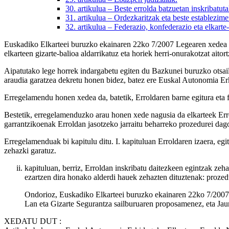
30. artikulua
– Beste errolda batzuetan inskribatu
31. artikulua
– Ordezkaritzak eta beste establezim
32. artikulua
– Federazio, konfederazio eta elkarte
Euskadiko Elkarteei buruzko ekainaren 22ko 7/2007 Legearen xedea d
elkarteen gizarte-balioa aldarrikatuz eta horiek herri-onurakotzat aito
Aipatutako lege horrek indargabetu egiten du Bazkunei buruzko otsa
araudia garatzea dekretu honen bidez, batez ere Euskal Autonomia Er
Erregelamendu honen xedea da, batetik, Erroldaren barne egitura eta f
Bestetik, erregelamenduzko arau honen xede nagusia da elkarteek Errol
garrantzikoenak Erroldan jasotzeko jarraitu beharreko prozedurei dago
Erregelamenduak bi kapitulu ditu. I. kapituluan Erroldaren izaera, eg
zehazki garatuz.
kapituluan, berriz, Erroldan inskribatu daitezkeen egintzak zeh
ezartzen dira honako alderdi hauek zehazten dituztenak: prozed
Ondorioz, Euskadiko Elkarteei buruzko ekainaren 22ko 7/2007 
Lan eta Gizarte Segurantza sailburuaren proposamenez, eta Jau
XEDATU DUT
: