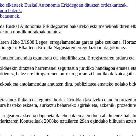
tako elkarteek Euskal Autonomia Erkidegoan dituzten ordezkaritzak.
endu batzuk.
-batasunak.
a Euskal Autonomia Erkidegoaren bakarreko eskumenekoak diren elkarte
rtzearen nondik norakoak arautuz.
ilaren 12ko 3/1988 Legea, erregelamendua garatu gabe zeukana. Hortaz
kidegoko Elkarteen Errolda Nagusiaren erregulazioari dagokionez.
untzionamendua eguneratu eta sinplifikatzea, Erregistroaren ardura eta
darekin dituzten harremanei segurtasun juridiko handiagoa ematea eta h
kienez, batez ere hirugarrenen aurrean garrantzi handikoak izateagatik
itekoak eta antolamendua arautzen dira, publizitatea emateko nolako bid
aztasunez finkatu eta egintza horiek Erroldan jasotzeko dauden prozedur
ura hasteko eskaera, aurkeztu beharreko agiriak eta, azkenik, prozedure
Legearen azken xedapenetatik lehenak ematen duen ahalmenez baliatuz, 
rlaritzaren Kontseiluak 2008ko uztailaren 29an egindako bilkuran azter