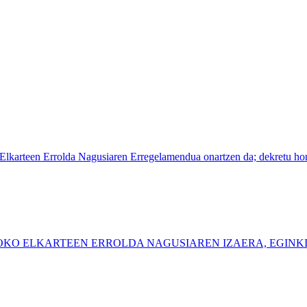
lkarteen Errolda Nagusiaren Erregelamendua onartzen da; dekretu hon
OKO ELKARTEEN ERROLDA NAGUSIAREN IZAERA, EGIN