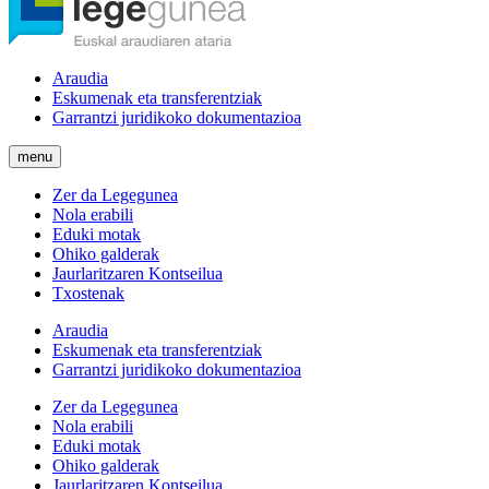
Araudia
Eskumenak eta transferentziak
Garrantzi juridikoko dokumentazioa
menu
Zer da Legegunea
Nola erabili
Eduki motak
Ohiko galderak
Jaurlaritzaren Kontseilua
Txostenak
Araudia
Eskumenak eta transferentziak
Garrantzi juridikoko dokumentazioa
Zer da Legegunea
Nola erabili
Eduki motak
Ohiko galderak
Jaurlaritzaren Kontseilua