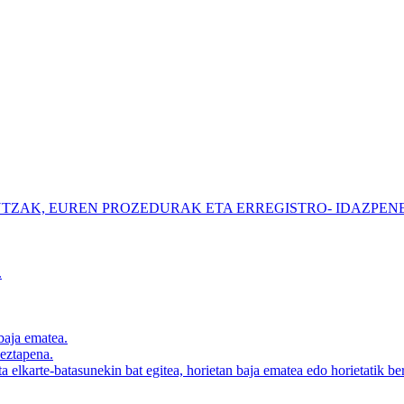
NTZAK, EUREN PROZEDURAK ETA ERREGISTRO- IDAZPEN
.
baja ematea.
zeztapena.
a elkarte-batasunekin bat egitea, horietan baja ematea edo horietatik ber