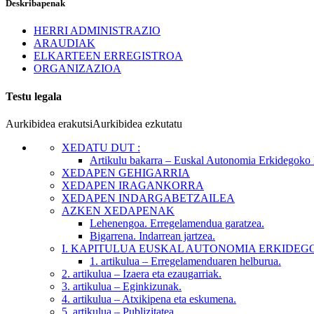
Deskribapenak
HERRI ADMINISTRAZIO
ARAUDIAK
ELKARTEEN ERREGISTROA
ORGANIZAZIOA
Testu legala
Aurkibidea erakutsi
Aurkibidea ezkutatu
XEDATU DUT
:
Artikulu bakarra
– Euskal Autonomia Erkidegoko E
XEDAPEN
GEHIGARRIA
XEDAPEN
IRAGANKORRA
XEDAPEN
INDARGABETZAILEA
AZKEN XEDAPENAK
Lehenengoa.
Erregelamendua garatzea.
Bigarrena.
Indarrean jartzea.
I. KAPITULUA
EUSKAL AUTONOMIA ERKIDEG
1. artikulua
– Erregelamenduaren helburua.
2. artikulua
– Izaera eta ezaugarriak.
3. artikulua
– Eginkizunak.
4. artikulua
– Atxikipena eta eskumena.
5. artikulua
– Publizitatea.