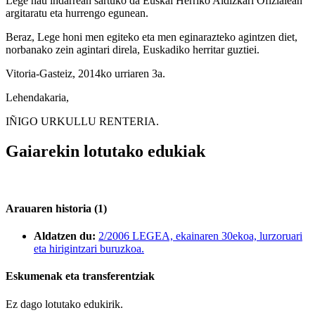
Lege hau indarrean sartuko da Euskal Herriko Aldizkari Ofizialean
argitaratu eta hurrengo egunean.
Beraz, Lege honi men egiteko eta men eginarazteko agintzen diet,
norbanako zein agintari direla, Euskadiko herritar guztiei.
Vitoria-Gasteiz, 2014ko urriaren 3a.
Lehendakaria,
IÑIGO URKULLU RENTERIA.
Gaiarekin lotutako edukiak
Arauaren historia (1)
Aldatzen du:
2/2006 LEGEA, ekainaren 30ekoa, lurzoruari
eta hirigintzari buruzkoa.
Eskumenak eta transferentziak
Ez dago lotutako edukirik.