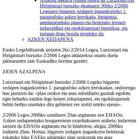
Artikulu bakarra
Aldatu egiten da Lurzoruari eta
Hirigintzari buruzko ekainaren 30eko 2/2006
Legearen bigarren xedapen iragankorreko 1.
paragrafoko azken lerrokada, hirigintza-
antolamenduko planen eta bestelako tresnen
indarraldiari eta egokitzapenari buruzkoa, eta
jarraian doan bezala geratuko da:
AZKEN XEDAPENA
Eusko Legebiltzarrak urriaren 2ko 2/2014 Legea, Lurzoruari eta
Hirigintzari buruzko 2/2006 Legea aldatzekoa onartu duela
jakinarazten zaie Euskadiko herritar guztiei:
ZIOEN AZALPENA
Lurzoruari eta Hirigintzari buruzko 2/2006 Legeko bigarren
xedapen iragankorreko 1. paragrafoko azken lerrokadan, ondorengo
hau jasotzen da: «plan orokor eta arau subsidiario guztiak egokitu
egin beharko zaizkie lege honen zehaztapenei, eta egokitzapenok
behin betiko onartuko dira gehienez ere zortzi urteko epean».
2/2006 Legea 2006ko uztailaren 20an argitaratu zen EHAOn.
Azken xedapenetako bosgarrenean ezarritakoaren arabera, indarrean
sartzen da EHAOn argitaratu eta bi hilabetera, alegia, 2006ko
irailaren 20an. Hortaz, bigarren xedapen iragankorra betetzeak
eskatuko luke EAEko udaletako plan orokorrak eta arau