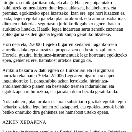
hirigintza-eraikigarritasunak, eta abar). Hala ere, aipatutako
baldintzek gomendatzen dute legea aldatzea, halabeharrez eta
premiaz, egokitzeko epea luzatzeko. Izan ere, epe hori luzatzen ez
bada, legera egokitu gabeko plan orokorrak edo arau subsidiarioak
dituzten udalerriak segurtasun juridikorik gabeko egoera batean
aurkituko lirateke. Haatik, legea indarrean sartu zenetik zuzenean
aplikagarria ez den guztia legetik kanpo geratuko litzateke.
Hori dela eta, 2/2006 Legeko bigarren xedapen iragankorrean
aurreikusitako epea luzatzea proposatzen da beste zazpi urtez.
Horrela, guztira, hirigintza-instrumentuak lege horretara egokitzeko
epea, gehienez ere, hamabost urtekoa izango da.
Artikulu bakarra
Aldatu egiten da Lurzoruari eta Hirigintzari
buruzko ekainaren 30eko 2/2006 Legearen bigarren xedapen
iragankorreko 1. paragrafoko azken lerrokada, hirigintza-
antolamenduko planen eta bestelako tresnen indarraldiari eta
egokitzapenari buruzkoa, eta jarraian doan bezala geratuko da:
Nolanahi ere, plan orokor eta arau subsidiario guztiak egokitu egin
beharko zaizkie lege honen zehaztapenei, eta egokitzapenok behin
betiko onartuko dira gehienez ere hamabost urteko epean.
AZKEN XEDAPENA