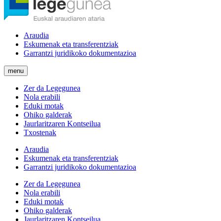
Araudia
Eskumenak eta transferentziak
Garrantzi juridikoko dokumentazioa
menu
Zer da Legegunea
Nola erabili
Eduki motak
Ohiko galderak
Jaurlaritzaren Kontseilua
Txostenak
Araudia
Eskumenak eta transferentziak
Garrantzi juridikoko dokumentazioa
Zer da Legegunea
Nola erabili
Eduki motak
Ohiko galderak
Jaurlaritzaren Kontseilua