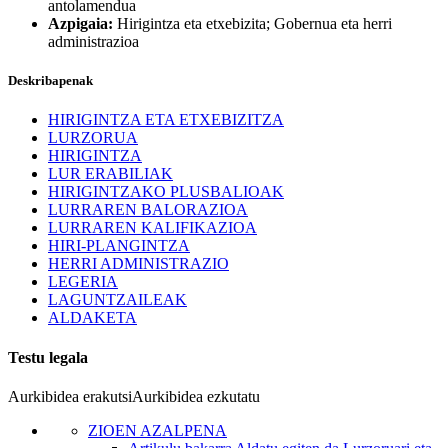
antolamendua
Azpigaia:
Hirigintza eta etxebizita; Gobernua eta herri
administrazioa
Deskribapenak
HIRIGINTZA ETA ETXEBIZITZA
LURZORUA
HIRIGINTZA
LUR ERABILIAK
HIRIGINTZAKO PLUSBALIOAK
LURRAREN BALORAZIOA
LURRAREN KALIFIKAZIOA
HIRI-PLANGINTZA
HERRI ADMINISTRAZIO
LEGERIA
LAGUNTZAILEAK
ALDAKETA
Testu legala
Aurkibidea erakutsi
Aurkibidea ezkutatu
ZIOEN AZALPENA