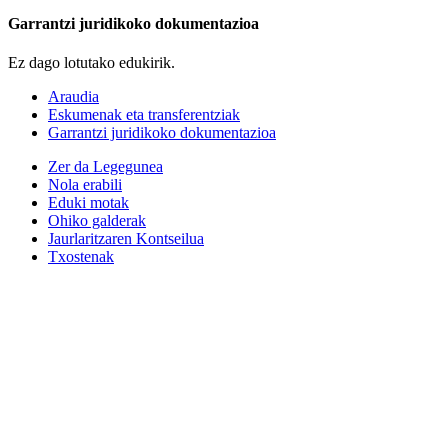
Garrantzi juridikoko dokumentazioa
Ez dago lotutako edukirik.
Araudia
Eskumenak eta transferentziak
Garrantzi juridikoko dokumentazioa
Zer da Legegunea
Nola erabili
Eduki motak
Ohiko galderak
Jaurlaritzaren Kontseilua
Txostenak