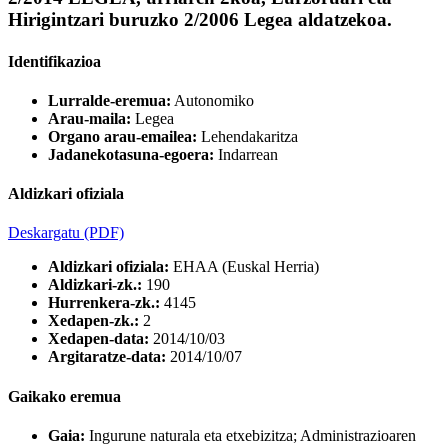
Hirigintzari buruzko 2/2006 Legea aldatzekoa.
Identifikazioa
Lurralde-eremua:
Autonomiko
Arau-maila:
Legea
Organo arau-emailea:
Lehendakaritza
Jadanekotasuna-egoera:
Indarrean
Aldizkari ofiziala
Deskargatu
(PDF)
Aldizkari ofiziala:
EHAA (Euskal Herria)
Aldizkari-zk.:
190
Hurrenkera-zk.:
4145
Xedapen-zk.:
2
Xedapen-data:
2014/10/03
Argitaratze-data:
2014/10/07
Gaikako eremua
Gaia:
Ingurune naturala eta etxebizitza; Administrazioaren