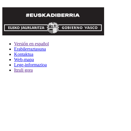
Versión en español
Erabilerraztasuna
Kontaktua
Web-mapa
Lege-informazioa
Itzuli gora