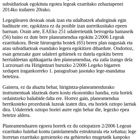
subsidiarioak egokituta egotea legeak ezarritako zehaztapenei
2014ko irailaren 20rako.
Legegilearen desioak onak izan eta udalbatzek ahaleginak egin
badituzte ere, egokitzea ez da posible izan aurreikusitako epeen
barruan. Orain arte, EAEko 251 udalerrietatik berrogeita hamaseik
(56) baino ez dute bere planeamendua egokitu 2/2006 Legeak
ezarritakora. Beste hirurogeita bostek (65) beren plan nagusiak eta
arau subsidiarioak esandako legera egokitzen dihardute. Ondorioz,
esan genezake gure udalerri gehienek ez dutela egokitu beren
herrialdeetan aplikagarria den planeamendua, eta zaila izango dela
Lurzoruari eta Hirigintzari buruzko 2/2006 Legeko bigarren
xedapen iragankorreko 1. paragrafoan jasotako lege-mandatua
betetzea.
Gainera, ez da ahaztu behar, hirigintza-planeamendurako
instrumentuak idazteak duen kostu ekonomiko handia, ezta horiek
ordaintzeko baliabide-falta ere. Horrez gain, planeamendua
berrikusteko prozedurak luzeak izaten dira, eta horiek oztopo larriak
dira. Udalerriek oztopo horiei aurre egin behar die, legezko epea
betetze aldera.
Planeamenduaren egoera horrek ez du oztopatzen 2/2006 Legean
ezarritako hainbat kontu (antolamendu estrukturala eta xehatua; lege
horretan ezarritako gutxieneko eta gehieneko mugetatik kanpoko