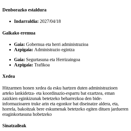
Denborazko estaldura
Indarraldia:
2027/04/18
Gaikako eremua
Gaia:
Gobernua eta herri administrazioa
Azpigaia:
Administrazio egintza
Gaia:
Segurtasuna eta Herrizaingoa
Azpigaia:
Trafikoa
Xedea
Hitzarmen honen xedea da esku hartzen duten administrazioen
arteko lankidetza- eta koordinazio-esparru bat ezartzea, eman
zaizkien eginkizunak betetzeko beharrezkoa den bide-
informazioaren truke arin eta egonkor bat diseinatze aldera, eta,
horrela, bakoitzak bere eskumenak betetzeko egiten dituen jardueren
eraginkortasuna hobetzeko
Sinatzaileak