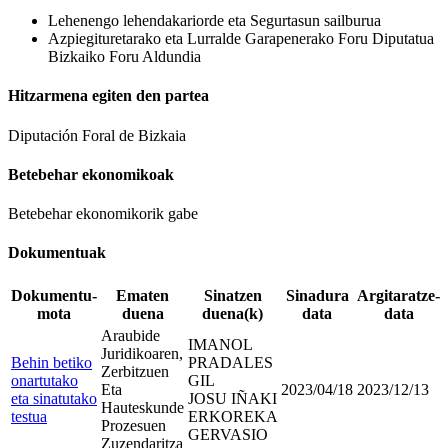
Lehenengo lehendakariorde eta Segurtasun sailburua
Azpiegituretarako eta Lurralde Garapenerako Foru Diputatua
Bizkaiko Foru Aldundia
Hitzarmena egiten den partea
Diputación Foral de Bizkaia
Betebehar ekonomikoak
Betebehar ekonomikorik gabe
Dokumentuak
Dokumentu-
Ematen
Sinatzen
Sinadura
Argitaratze-
mota
duena
duena(k)
data
data
Araubide
IMANOL
Juridikoaren,
Behin betiko
PRADALES
Zerbitzuen
onartutako
GIL
Eta
2023/04/18
2023/12/13
eta sinatutako
JOSU IÑAKI
Hauteskunde
testua
ERKOREKA
Prozesuen
GERVASIO
Zuzendaritza