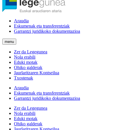
Araudia
Eskumenak eta transferentziak
Garrantzi juridikoko dokumentazioa
menu
Zer da Legegunea
Nola erabili
Eduki motak
Ohiko galderak
Jaurlaritzaren Kontseilua
Txostenak
Araudia
Eskumenak eta transferentziak
Garrantzi juridikoko dokumentazioa
Zer da Legegunea
Nola erabili
Eduki motak
Ohiko galderak
Jaurlaritzaren Kontseilua