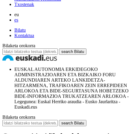
Txostenak
eu
es
Bilatu
Kontaktua
Bilaketa orokorra
search
Bilatu
EUSKAL AUTONOMIA ERKIDEGOKO
ADMINISTRAZIOAREN ETA BIZKAIKO FORU
ALDUNDIAREN ARTEKO LANKIDETZA-
HITZARMENA, TRAFIKOAREN ZEIN ERREPIDEEN
ARLOKOA ETA BIDE-SEGURTASUNA HOBETZEKO
BIDE-INFORMAZIOA TRUKATZEAREN ARLOKOA -
Legegunea: Euskal Herriko araudia - Eusko Jaurlaritza -
Euskadi.eus
Bilaketa orokorra
search
Bilatu