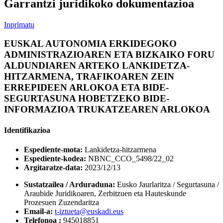
Garrantzi juridikoko dokumentazioa
Inprimatu
EUSKAL AUTONOMIA ERKIDEGOKO
ADMINISTRAZIOAREN ETA BIZKAIKO FORU
ALDUNDIAREN ARTEKO LANKIDETZA-
HITZARMENA, TRAFIKOAREN ZEIN
ERREPIDEEN ARLOKOA ETA BIDE-
SEGURTASUNA HOBETZEKO BIDE-
INFORMAZIOA TRUKATZEAREN ARLOKOA
Identifikazioa
Espediente-mota:
Lankidetza-hitzarmena
Espediente-kodea:
NBNC_CCO_5498/22_02
Argitaratze-data:
2023/12/13
Sustatzailea / Arduraduna:
Eusko Jaurlaritza / Segurtasuna /
Araubide Juridikoaren, Zerbitzuen eta Hauteskunde
Prozesuen Zuzendaritza
Email-a:
t-iztueta@euskadi.eus
Telefonoa :
945018851