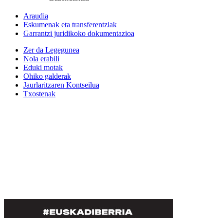
Araudia
Eskumenak eta transferentziak
Garrantzi juridikoko dokumentazioa
Zer da Legegunea
Nola erabili
Eduki motak
Ohiko galderak
Jaurlaritzaren Kontseilua
Txostenak