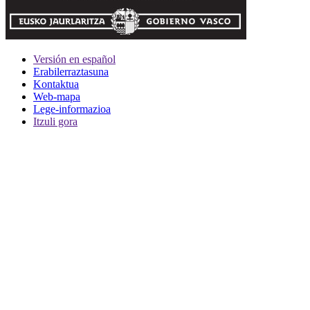
Versión en español
Erabilerraztasuna
Kontaktua
Web-mapa
Lege-informazioa
Itzuli gora