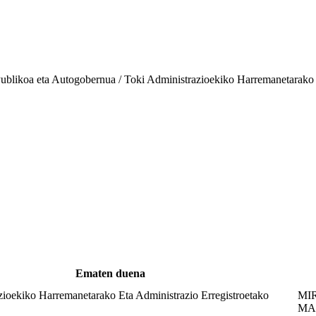
Publikoa eta Autogobernua / Toki Administrazioekiko Harremanetarako 
Ematen duena
zioekiko Harremanetarako Eta Administrazio Erregistroetako
MI
MA