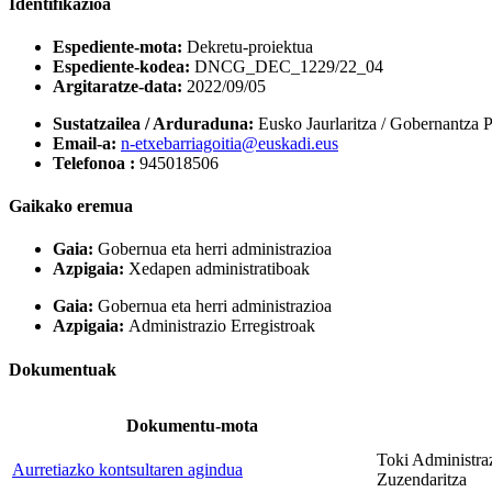
Identifikazioa
Espediente-mota:
Dekretu-proiektua
Espediente-kodea:
DNCG_DEC_1229/22_04
Argitaratze-data:
2022/09/05
Sustatzailea / Arduraduna:
Eusko Jaurlaritza / Gobernantza 
Email-a:
n-etxebarriagoitia@euskadi.eus
Telefonoa :
945018506
Gaikako eremua
Gaia:
Gobernua eta herri administrazioa
Azpigaia:
Xedapen administratiboak
Gaia:
Gobernua eta herri administrazioa
Azpigaia:
Administrazio Erregistroak
Dokumentuak
Dokumentu-mota
Toki Administra
Aurretiazko kontsultaren agindua
Zuzendaritza