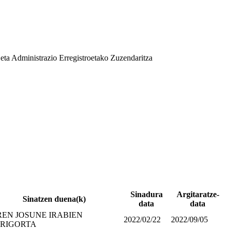
eta Administrazio Erregistroetako Zuzendaritza
Sinadura
Argitaratze-
Sinatzen duena(k)
data
data
REN JOSUNE IRABIEN
2022/02/22
2022/09/05
RIGORTA