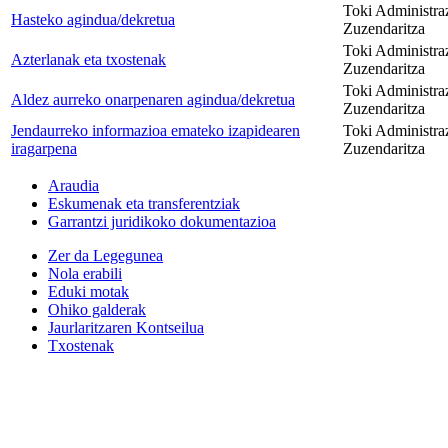
Toki Administra
Hasteko agindua/dekretua
Zuzendaritza
Toki Administra
Azterlanak eta txostenak
Zuzendaritza
Toki Administra
Aldez aurreko onarpenaren agindua/dekretua
Zuzendaritza
Jendaurreko informazioa emateko izapidearen
Toki Administra
iragarpena
Zuzendaritza
Araudia
Eskumenak eta transferentziak
Garrantzi juridikoko dokumentazioa
Zer da Legegunea
Nola erabili
Eduki motak
Ohiko galderak
Jaurlaritzaren Kontseilua
Txostenak