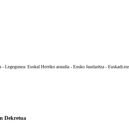
 - Legegunea: Euskal Herriko araudia - Eusko Jaurlaritza - Euskadi.eu
en Dekretua