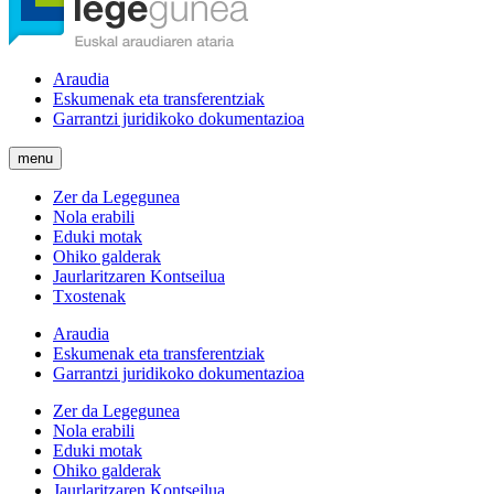
Araudia
Eskumenak eta transferentziak
Garrantzi juridikoko dokumentazioa
menu
Zer da Legegunea
Nola erabili
Eduki motak
Ohiko galderak
Jaurlaritzaren Kontseilua
Txostenak
Araudia
Eskumenak eta transferentziak
Garrantzi juridikoko dokumentazioa
Zer da Legegunea
Nola erabili
Eduki motak
Ohiko galderak
Jaurlaritzaren Kontseilua