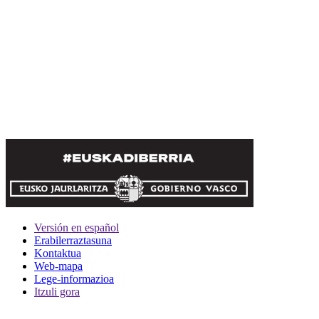
Versión en español
Erabilerraztasuna
Kontaktua
Web-mapa
Lege-informazioa
Itzuli gora