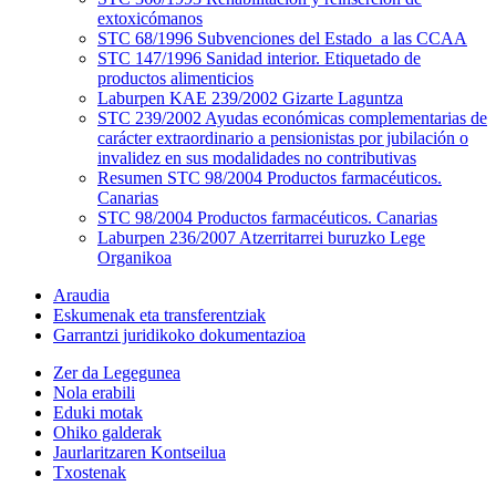
extoxicómanos
STC 68/1996 Subvenciones del Estado a las CCAA
STC 147/1996 Sanidad interior. Etiquetado de
productos alimenticios
Laburpen KAE 239/2002 Gizarte Laguntza
STC 239/2002 Ayudas económicas complementarias de
carácter extraordinario a pensionistas por jubilación o
invalidez en sus modalidades no contributivas
Resumen STC 98/2004 Productos farmacéuticos.
Canarias
STC 98/2004 Productos farmacéuticos. Canarias
Laburpen 236/2007 Atzerritarrei buruzko Lege
Organikoa
Araudia
Eskumenak eta transferentziak
Garrantzi juridikoko dokumentazioa
Zer da Legegunea
Nola erabili
Eduki motak
Ohiko galderak
Jaurlaritzaren Kontseilua
Txostenak