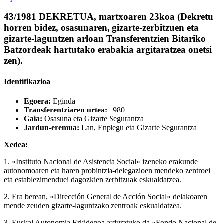
43/1981 DEKRETUA, martxoaren 23koa (Dekretu
horren bidez, osasunaren, gizarte-zerbitzuen eta
gizarte-laguntzen arloan Transferentzien Bitariko
Batzordeak hartutako erabakia argitaratzea onetsi
zen).
Identifikazioa
Egoera:
Eginda
Transferentziaren urtea:
1980
Gaia:
Osasuna eta Gizarte Segurantza
Jardun-eremua:
Lan, Enplegu eta Gizarte Segurantza
Xedea:
1. «Instituto Nacional de Asistencia Social» izeneko erakunde
autonomoaren eta haren probintzia-delegazioen mendeko zentroei
eta establezimenduei dagozkien zerbitzuak eskualdatzea.
2. Era berean, «Dirección General de Acción Social»
delakoaren
mende zeuden gizarte-laguntzako zentroak eskualdatzea.
3. Euskal Autonomia Erkidegoa arduratuko da «Fondo Nacional de