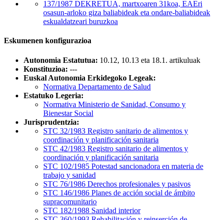
137/1987 DEKRETUA, martxoaren 31koa, EAEri
osasun-arloko giza baliabideak eta ondare-baliabideak
eskualdatzeari buruzkoa
Eskumenen konfigurazioa
Autonomia Estatutua:
10.12, 10.13 eta 18.1. artikuluak
Konstituzioa:
---
Euskal Autonomia Erkidegoko Legeak:
Normativa Departamento de Salud
Estatuko Legeria:
Normativa Ministerio de Sanidad, Consumo y
Bienestar Social
Jurisprudentzia:
STC 32/1983 Registro sanitario de alimentos y
coordinación y planificación sanitaria
STC 42/1983 Registro sanitario de alimentos y
coordinación y planificación sanitaria
STC 102/1985 Potestad sancionadora en materia de
trabajo y sanidad
STC 76/1986 Derechos profesionales y pasivos
STC 146/1986 Planes de acción social de ámbito
supracomunitario
STC 182/1988 Sanidad interior
STC 360/1993 Rehabilitación y reinserción de