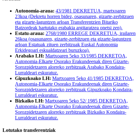
Autonomia-araua:
43/1981 DEKRETUA, martxoaren
23koa (Dekretu horren bidez, osasunaren, gizarte-zerbitzuen
eta gizarte-laguntzen arloan Transferentzien Bitariko
Batzordeak hartutako erabakia argitaratzea onetsi zen).
Estatu-araua:
2768/1980 ERREGE DEKRETUA, irailaren
26koa (osasunaren, gizarte-zerbitzuen eta gizarte-laguntzen
arloan Estatuak zituen zerbitzuak Euskal Autonomia
Erkidegoari eskualdatzeari buruzkoa).
Arabako LH:
Martxoaren 5eko 33/1985 DEKRETOA,
Autonomia-Elkarte Osorako Erakundeenak diren Gizarte-
Sorozpidetzaren alorreko zerbitzuak Arabako Kondaira-
Lurraldeari eskuratuz.
Gipuzkoako LH:
Martxoaren 5eko 41/1985 DEKRETOA,
Autonomia-Elkarte Osorako Erakundeenak diren Gizarte-
Sorozpidetzaren alorreko zerbitzuak Gipuzkoako Kondaira-
Lurraldeari eskuratuz.
Bizkaiko LH:
Martxoaren 5eko 52/ 1985 DEKRETOA,
Autonomia-Elkarte Osorako Erakundeenak diren Gizarte-
Sorozpidetzaren alorreko zerbitzuak Bizkaiko Kondaira-
Lurraldeari eskuratuz.
Lotutako transferentziak