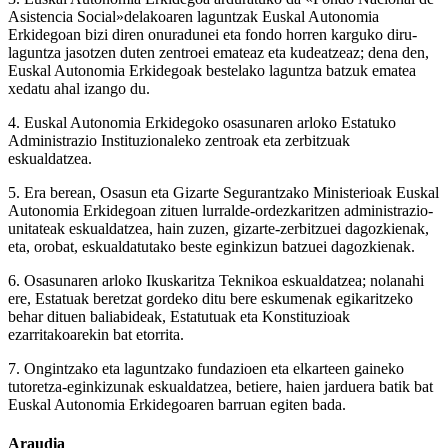
Asistencia Social»delakoaren laguntzak Euskal Autonomia
Erkidegoan bizi diren onuradunei eta fondo horren karguko diru-
laguntza jasotzen duten zentroei emateaz eta kudeatzeaz; dena den,
Euskal Autonomia Erkidegoak bestelako laguntza batzuk ematea
xedatu ahal izango du.
4. Euskal Autonomia Erkidegoko osasunaren arloko Estatuko
Administrazio Instituzionaleko zentroak eta zerbitzuak
eskualdatzea.
5. Era berean, Osasun eta Gizarte Segurantzako Ministerioak Euskal
Autonomia Erkidegoan zituen lurralde-ordezkaritzen administrazio-
unitateak eskualdatzea, hain zuzen, gizarte-zerbitzuei dagozkienak,
eta, orobat, eskualdatutako beste eginkizun batzuei dagozkienak.
6. Osasunaren arloko Ikuskaritza Teknikoa eskualdatzea; nolanahi
ere, Estatuak beretzat gordeko ditu bere eskumenak egikaritzeko
behar dituen baliabideak, Estatutuak eta Konstituzioak
ezarritakoarekin bat etorrita.
7. Ongintzako eta laguntzako fundazioen eta elkarteen gaineko
tutoretza-eginkizunak eskualdatzea, betiere, haien jarduera batik bat
Euskal Autonomia Erkidegoaren barruan egiten bada.
Araudia