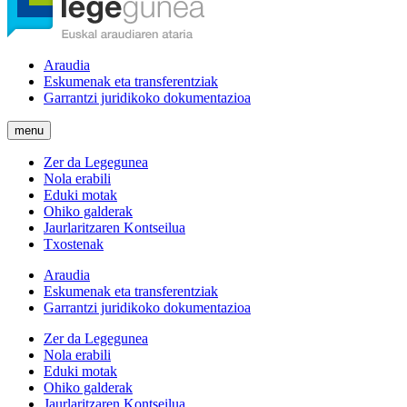
Araudia
Eskumenak eta transferentziak
Garrantzi juridikoko dokumentazioa
menu
Zer da Legegunea
Nola erabili
Eduki motak
Ohiko galderak
Jaurlaritzaren Kontseilua
Txostenak
Araudia
Eskumenak eta transferentziak
Garrantzi juridikoko dokumentazioa
Zer da Legegunea
Nola erabili
Eduki motak
Ohiko galderak
Jaurlaritzaren Kontseilua